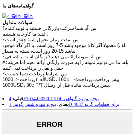
گواهینامه‌های ما
سوالات متداول
س: آیا شما شرکت بازرگانی هستید یا تولیدکننده؟
الف: ما کارخانه هستیم.
س: مدت زمان تحویل شما چقدر است؟
الف) معمولاً اگر کالا موجود باشد 5-7 روز است. یا اگر کالا موجود
نباشد 15-20 روز است، بسته به مقدار.
س: آیا نمونه ارائه می دهید؟ رایگان است یا اضافی؟
A: بله، ما می توانیم نمونه را به صورت رایگان ارائه دهیم اما هزینه
حمل و نقل را پرداخت نمی کنیم.
س: شرایط پرداخت شما چیست؟
الف) پرداخت <=1000USD، 100٪ پیش پرداخت. پرداخت> =
1000USD، 30٪ T/T پیش پرداخت، مانده قبل از ارسال.
4F3654،02090-11050 پیچ و مهره گاوآهن
قبلی:
پیچ و مهره شش گوش 1D-4637 برای قطعات گربه
بعدی: