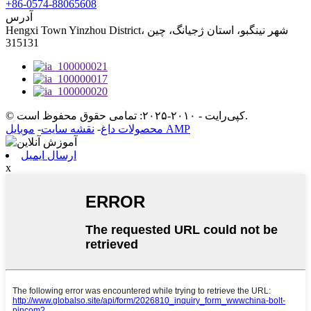
‎+86-0574-88065608‎
آدرس
Hengxi Town Yinzhou District، شهر نینگبو، استان ژجیانگ، چین
315131
© کپی‌رایت - ۲۰۱۰-۲۰۲۵: تمامی حقوق محفوظ است.
موبایل AMP
محصولات داغ
-
نقشه سایت
-
ارسال ایمیل
x