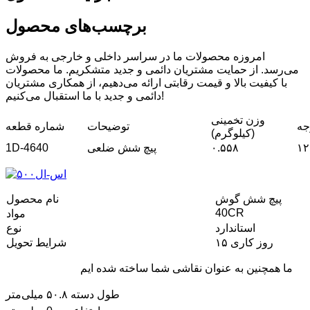
برچسب‌های محصول
امروزه محصولات ما در سراسر داخلی و خارجی به فروش
می‌رسد. از حمایت مشتریان دائمی و جدید متشکریم. ما محصولات
با کیفیت بالا و قیمت رقابتی ارائه می‌دهیم، از همکاری مشتریان
دائمی و جدید با ما استقبال می‌کنیم!
وزن تخمینی
جه
توضیحات
شماره قطعه
(کیلوگرم)
۱۲
۰.۵۵۸
پیچ شش ضلعی
1D-4640
پیچ شش گوش
نام محصول
40CR
مواد
استاندارد
نوع
۱۵ روز کاری
شرایط تحویل
ما همچنین به عنوان نقاشی شما ساخته شده ایم
طول دسته ۵۰.۸ میلی‌متر