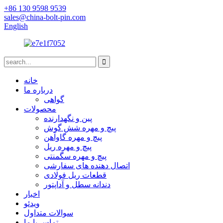
‎+86 130 9598 9539‎
sales@china-bolt-pin.com
English
خانه
درباره ما
گواهی
محصولات
پین و نگهدارنده
پیچ و مهره شش گوش
پیچ و مهره گاوآهن
پیچ و مهره ریل
پیچ و مهره سگمنتی
اتصال دهنده های سفارشی
قطعات ریل فولادی
دندانه سطل و آداپتور
اخبار
ویدئو
سوالات متداول
تماس با ما