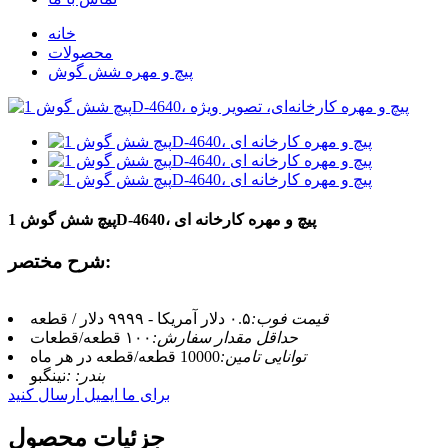
خانه
محصولات
پیچ و مهره شش گوش
پیچ شش گوش 1D-4640، پیچ و مهره کارخانه ای
شرح مختصر:
قیمت فوب:
۰.۵ دلار آمریکا - ۹۹۹۹ دلار / قطعه
حداقل مقدار سفارش:
۱۰۰ قطعه/قطعات
توانایی تامین:
10000 قطعه/قطعه در هر ماه
بندر: :
نینگبو
برای ما ایمیل ارسال کنید
جزئیات محصول