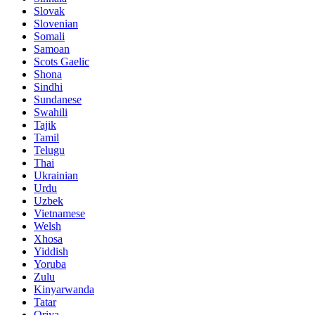
Slovak
Slovenian
Somali
Samoan
Scots Gaelic
Shona
Sindhi
Sundanese
Swahili
Tajik
Tamil
Telugu
Thai
Ukrainian
Urdu
Uzbek
Vietnamese
Welsh
Xhosa
Yiddish
Yoruba
Zulu
Kinyarwanda
Tatar
Oriya